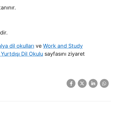
anınır.
dir.
lya dil okulları
ve
Work and Study
urtdışı Dil Okulu
sayfasını ziyaret