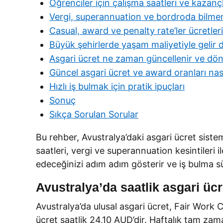
Öğrenciler için çalışma saatleri ve kazançl
Vergi, superannuation ve bordroda bilme
Casual, award ve penalty rate’ler ücretleri 
Büyük şehirlerde yaşam maliyetiyle gelir d
Asgari ücret ne zaman güncellenir ve dön
Güncel asgari ücret ve award oranları nasıl
Hızlı iş bulmak için pratik ipuçları
Sonuç
Sıkça Sorulan Sorular
Bu rehber, Avustralya’daki asgari ücret sistem
saatleri, vergi ve superannuation kesintileri il
edeceğinizi adım adım gösterir ve iş bulma sür
Avustralya’da saatlik asgari üc
Avustralya’da ulusal asgari ücret, Fair Work
ücret saatlik 24,10 AUD’dir. Haftalık tam zama