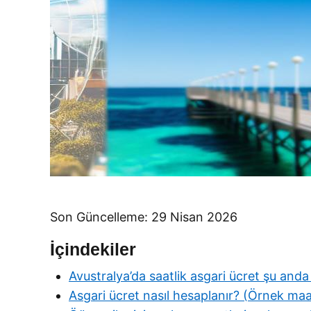
Son Güncelleme: 29 Nisan 2026
İçindekiler
Avustralya’da saatlik asgari ücret şu and
Asgari ücret nasıl hesaplanır? (Örnek maa