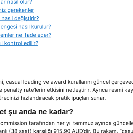
ar nasıl olur?
niz gerekenler
nasıl değiştirir?
engesi nasıl kurulur?
emler ne ifade eder?
 kontrol edilir?
i, casual loading ve award kurallarını güncel çerçeved
e penalty rate’lerin etkisini netleştirir. Ayrıca resmi k
ecinizi hızlandıracak pratik ipuçları sunar.
ret şu anda ne kadar?
 Commission tarafından her yıl temmuz ayında güncelle
nlı (38 saat) karşılığı 915,90 AUD’dir. Bu rakam, “casua