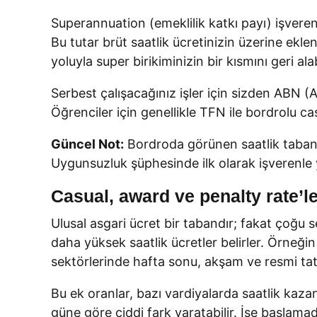
Superannuation (emeklilik katkı payı) işveren
Bu tutar brüt saatlik ücretinizin üzerine eklen
yoluyla super birikiminizin bir kısmını geri alab
Serbest çalışacağınız işler için sizden ABN (
Öğrenciler için genellikle TFN ile bordrolu cas
Güncel Not:
Bordroda görünen saatlik taban,
Uygunsuzluk şüphesinde ilk olarak işverenle 
Casual, award ve penalty rate’ler
Ulusal asgari ücret bir tabandır; fakat çoğ
daha yüksek saatlik ücretler belirler. Örneği
sektörlerinde hafta sonu, akşam ve resmi tatil
Bu ek oranlar, bazı vardiyalarda saatlik kaza
güne göre ciddi fark yaratabilir. İşe başlamad