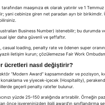
 tarafından maaşınıza ek olarak yatırılır ve 1 Temmuz 
ir; yani cebinize giren net paradan ayrı bir birikimdir.
ilirsiniz.
Australian Business Number) istenebilir; bu durumda v
ual işler daha güvenli ve şeffaftır.
 casual loading, penalty rate ve ödenen super oranı
yazılı iletişim kurun; çözülemezse Fair Work Ombudsma
 ücretleri nasıl değiştirir?
u sektör “Modern Award” kapsamındadır ve pozisyon, k
n konaklama ve yiyecek-içecek (Hospitality), perakend
lerde geçerli penalty rate’ler bulunur.
ncınızı yüzde 25–150 aralığında artırabilir. Örneğin p
an önce işvereninizden ilgili award’ın sınıflandırma sev