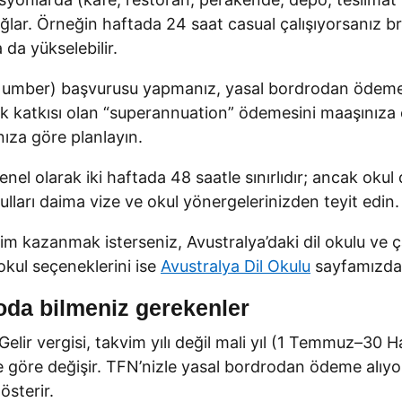
sağlar. Örneğin haftada 24 saat casual çalışıyorsanız b
da yükselebilir.
umber) başvurusu yapmanız, yasal bordrodan ödeme 
lik katkısı olan “superannuation” ödemesini maaşınıza
nıza göre planlayın.
enel olarak iki haftada 48 saatle sınırlıdır; ancak okul
ulları daima vize ve okul yönergelerinizden teyit edin.
eyim kazanmak isterseniz, Avustralya’daki dil okulu ve
okul seçeneklerini ise
Avustralya Dil Okulu
sayfamızdan 
oda bilmeniz gerekenler
Gelir vergisi, takvim yılı değil mali yıl (1 Temmuz–30 H
inize göre değişir. TFN’nizle yasal bordrodan ödeme al
österir.