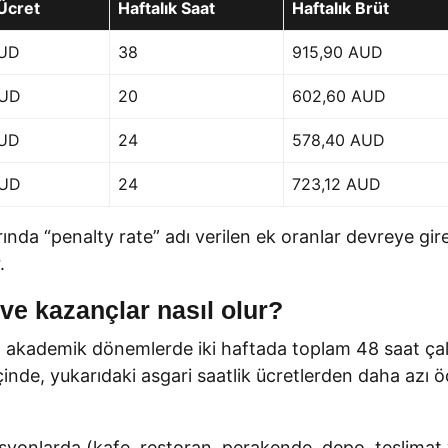
 Ücret
Haftalık Saat
Haftalık Brüt
AUD
38
915,90 AUD
AUD
20
602,60 AUD
AUD
24
578,40 AUD
AUD
24
723,12 AUD
nda “penalty rate” adı verilen ek oranlar devreye girebi
.
 ve kazançlar nasıl olur?
en akademik dönemlerde iki haftada toplam 48 saat çal
 içinde, yukarıdaki asgari saatlik ücretlerden daha azı
isyonlarda (kafe, restoran, perakende, depo, teslimat 