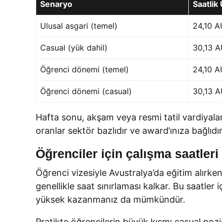
Senaryo
Saatlik
Ulusal asgari (temel)
24,10 
Casual (yük dahil)
30,13 
Öğrenci dönemi (temel)
24,10 
Öğrenci dönemi (casual)
30,13 
Hafta sonu, akşam veya resmi tatil vardiyaları
oranlar sektör bazlıdır ve award’ınıza bağlıdır
Öğrenciler için çalışma saatleri
Öğrenci vizesiyle Avustralya’da eğitim alırk
genellikle saat sınırlaması kalkar. Bu saatler
yüksek kazanmanız da mümkündür.
Pratikte öğrencilerin büyük kısmı casual poz