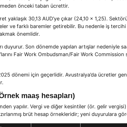
enmeden önceki taban ücrettir.
cret yaklaşık 30,13 AUD’ye çıkar (24,10 x 1,25). Sektö
ler ve farklı baremler getirebilir. Bu nedenle iş tercih
bakmak önemlidir.
 duyurur. Son dönemde yapılan artışlar nedeniyle saa
guide’larını Fair Work Ombudsman/Fair Work Commission 
dönemi için geçerlidir. Avustralya’da ücretler genel
r.
(Örnek maaş hesapları)
nden yapılır. Vergi ve diğer kesintiler (ör. gelir vergi
azırlanmış brüt hesap örnekleridir; yeni duyurulara gör