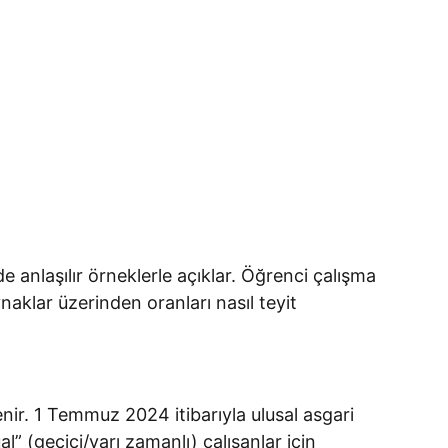
e anlaşılır örneklerle açıklar. Öğrenci çalışma
aynaklar üzerinden oranları nasıl teyit
nir. 1 Temmuz 2024 itibarıyla ulusal asgari
l” (geçici/yarı zamanlı) çalışanlar için