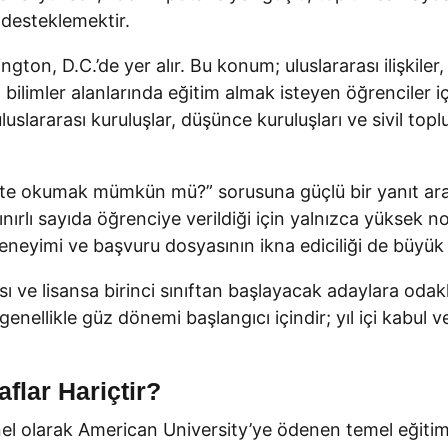
 desteklemektir.
on, D.C.’de yer alır. Bu konum; uluslararası ilişkiler, 
bilimler alanlarında eğitim almak isteyen öğrenciler i
luslararası kuruluşlar, düşünce kuruluşları ve sivil to
site okumak mümkün mü?” sorusuna güçlü bir yanıt aray
ınırlı sayıda öğrenciye verildiği için yalnızca yüksek 
deneyimi ve başvuru dosyasının ikna ediciliği de büyük
sı ve lisansa birinci sınıftan başlayacak adaylara oda
enellikle güz dönemi başlangıcı içindir; yıl içi kabul 
flar Hariçtir?
l olarak American University’ye ödenen temel eğitim 