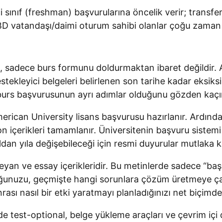
sınıf (freshman) başvurularına öncelik verir; transfer
 ABD vatandaşı/daimi oturum sahibi olanlar çoğu zama
 sadece burs formunu doldurmaktan ibaret değildir. A
tekleyici belgeleri belirlenen son tarihe kadar eksiks
e burs başvurusunun ayrı adımlar olduğunu gözden kaçı
erican University lisans başvurusu hazırlanır. Ardından
içerikleri tamamlanır. Üniversitenin başvuru sistemi
 yıldan yıla değişebileceği için resmi duyurular mutlaka k
beyan ve essay içerikleridir. Bu metinlerde sadece “baş
ğunuzu, geçmişte hangi sorunlara çözüm üretmeye çalı
rası nasıl bir etki yaratmayı planladığınızı net biçimde
test-optional, belge yükleme araçları ve çevrim içi d