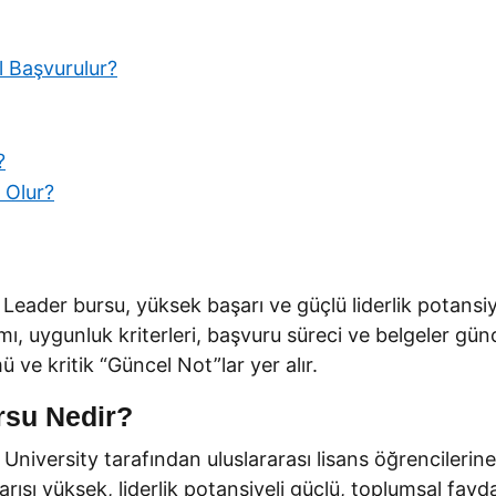
 Başvurulur?
?
 Olur?
ader bursu, yüksek başarı ve güçlü liderlik potansiyeli
, uygunluk kriterleri, başvuru süreci ve belgeler günc
ü ve kritik “Güncel Not”lar yer alır.
rsu Nedir?
iversity tarafından uluslararası lisans öğrencilerine
rısı yüksek, liderlik potansiyeli güçlü, toplumsal fay