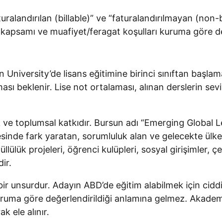
andırılan (billable)” ve “faturalandırılmayan (non-bill
s kapsamı ve muafiyet/feragat koşulları kuruma göre de
iversity’de lisans eğitimine birinci sınıftan başlamak
sı beklenir. Lise not ortalaması, alınan derslerin se
.
ik ve toplumsal katkıdır. Bursun adı “Emerging Global L
resinde fark yaratan, sorumluluk alan ve gelecekte ül
ülük projeleri, öğrenci kulüpleri, sosyal girişimler, çe
ir.
ir unsurdur. Adayın ABD’de eğitim alabilmek için cidd
a göre değerlendirildiği anlamına gelmez. Akademik baş
k ele alınır.