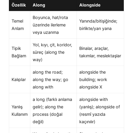
Özellik
Along
Alongside
Boyunca, hat/rota
Temel
Yanında/bitişiğinde;
üzerinde ilerleme
Anlam
birlikte/yan yana
veya uzanma
Yol, kıyı, çit, koridor,
Tipik
Binalar, araçlar,
süreç (along the
Bağlam
takımlar, meslektaşlar
way)
along the road;
alongside the
Kalıplar
along the way; go
building; work
along with
alongside X
a long (farklı anlama
alongside with
Yanlış
gelir); along the
(yanlış); alongside of
Kullanım
process (doğal
(resmî yazıda
değil)
kaçınılır)