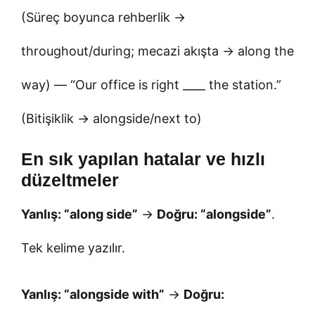
(Süreç boyunca rehberlik →
throughout/during; mecazi akışta → along the
way) — “Our office is right ____ the station.”
(Bitişiklik → alongside/next to)
En sık yapılan hatalar ve hızlı
düzeltmeler
Yanlış: “along side”
→
Doğru: “alongside”
.
Tek kelime yazılır.
Yanlış: “alongside with”
→
Doğru: