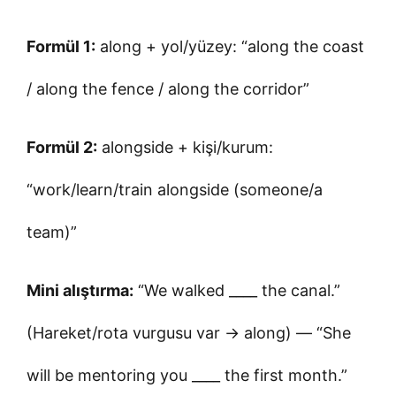
Formül 1:
along + yol/yüzey: “along the coast
/ along the fence / along the corridor”
Formül 2:
alongside + kişi/kurum:
“work/learn/train alongside (someone/a
team)”
Mini alıştırma:
“We walked ____ the canal.”
(Hareket/rota vurgusu var → along) — “She
will be mentoring you ____ the first month.”