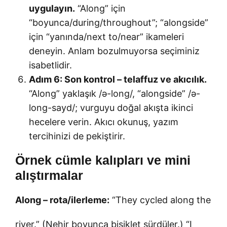
uygulayın.
“Along” için
“boyunca/during/throughout”; “alongside”
için “yanında/next to/near” ikameleri
deneyin. Anlam bozulmuyorsa seçiminiz
isabetlidir.
Adım 6: Son kontrol – telaffuz ve akıcılık.
“Along” yaklaşık /ə-long/, “alongside” /ə-
long-sayd/; vurguyu doğal akışta ikinci
hecelere verin. Akıcı okunuş, yazım
tercihinizi de pekiştirir.
Örnek cümle kalıpları ve mini
alıştırmalar
Along – rota/ilerleme:
“They cycled along the
river.” (Nehir boyunca bisiklet sürdüler.) “I