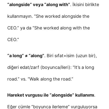
“alongside” veya “along with”
. İkisini birlikte
kullanmayın. “She worked alongside the
CEO.” ya da “She worked along with the
CEO.”
“a long” ≠ “along”
. Biri sıfat+isim (uzun bir),
diğeri edat/zarf (boyunca/ileri): “It’s a long
road.” vs. “Walk along the road.”
Hareket vurgusu ile “alongside” kullanımı
.
Eğer cümle “boyunca ilerleme” vurguluyorsa