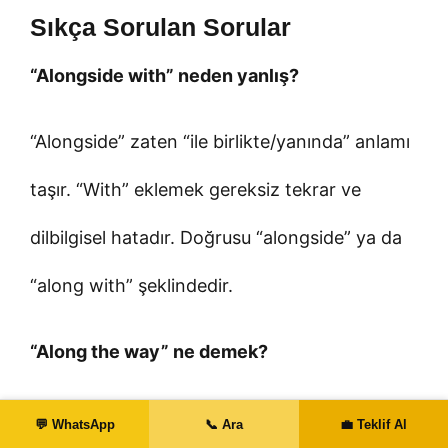
Sıkça Sorulan Sorular
“Alongside with” neden yanlış?
“Alongside” zaten “ile birlikte/yanında” anlamı
taşır. “With” eklemek gereksiz tekrar ve
dilbilgisel hatadır. Doğrusu “alongside” ya da
“along with” şeklindedir.
“Along the way” ne demek?
“Yol boyunca/süreç esnasında” anlamına gelir
💬 WhatsApp
📞 Ara
💼 Teklif Al