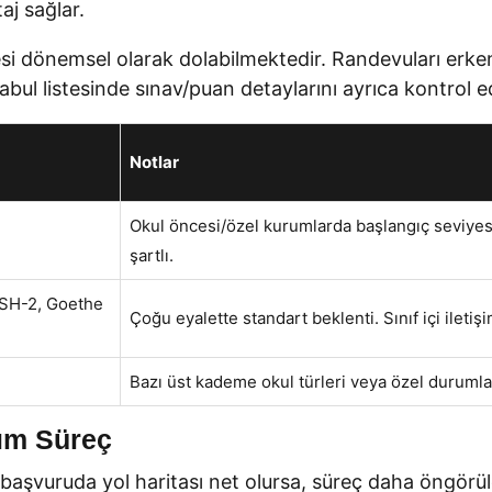
j sağlar.
esi dönemsel olarak dolabilmektedir. Randevuları erk
kabul listesinde sınav/puan detaylarını ayrıca kontrol e
Notlar
Okul öncesi/özel kurumlarda başlangıç seviyesi
şartlı.
DSH-2, Goethe
Çoğu eyalette standart beklenti. Sınıf içi iletişim
Bazı üst kademe okul türleri veya özel durumlar 
dım Süreç
vuruda yol haritası net olursa, süreç daha öngörülebi