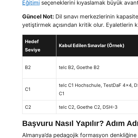
Eğitimi
seçeneklerini kıyaslamak büyük avanta
Güncel Not:
Dil sınavı merkezlerinin kapasit
yetiştirmek açısından kritik olur. Eyaletlerin 
Hedef
Kabul Edilen Sınavlar (Örnek)
Seviye
B2
telc B2, Goethe B2
telc C1 Hochschule, TestDaF 4×4, 
C1
C1
C2
telc C2, Goethe C2, DSH-3
Başvuru Nasıl Yapılır? Adım A
Almanya’da pedagojik formasyon denkliğine baş