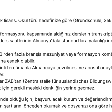
k lisans. Okul türü hedefinize göre (Grundschule, Sekun
formasyonu kapsamında aldığınız derslerin transkript
rs saatlerinin Almanya’daki standartlara yakınlığı inc
irden fazla branşla mezuniyet veya formasyon kombin
aha esnek olabilir.
minli tercümanla Almancaya çevrilmesi ve apostil onay
er.
ler ZAB’tan (Zentralstelle für ausländisches Bildungs
ik için gerekli mesleki denkliğin yerine geçmez.
de olduğu için, başvurulacak kurum ve değerlendirme k
etin şartlarını önceden okumak ve dosyanızı ona göre 