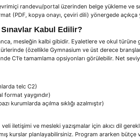
vrimiçi randevu/portal üzerinden belge yükleme ve son
at (PDF, kopya onayı, çeviri dili) yönergede açıkça ye
Sınavlar Kabul Edilir?
nca, mesleğin kalbi gibidir. Eyaletlere ve okul türüne
ürlerinde (özellikle Gymnasium ve üst derece branşlard
inde C1’e tamamlama opsiyonları görülebilir. Net seviy
larda telc C2)
al format yaygındır)
zı kurumlarda açılma sıklığı azalmıştır)
veli iletişimi ve mesleki yazışmalar için akıcı dil gere
mış kurslar planlayabilirsiniz. Program ararken bütç