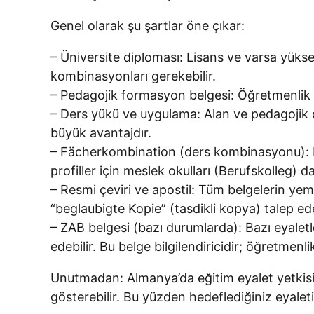
Genel olarak şu şartlar öne çıkar:
– Üniversite diploması: Lisans ve varsa yükse
kombinasyonları gerekebilir.
– Pedagojik formasyon belgesi: Öğretmenlik 
– Ders yükü ve uygulama: Alan ve pedagojik de
büyük avantajdır.
– Fächerkombination (ders kombinasyonu): B
profiller için meslek okulları (Berufskolleg) d
– Resmi çeviri ve apostil: Tüm belgelerin ye
“beglaubigte Kopie” (tasdikli kopya) talep ed
– ZAB belgesi (bazı durumlarda): Bazı eyalet
edebilir. Bu belge bilgilendiricidir; öğretmenl
Unutmadan: Almanya’da eğitim eyalet yetkisin
gösterebilir. Bu yüzden hedeflediğiniz eyal