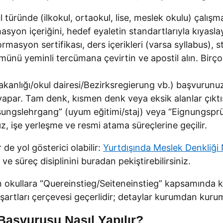
türünde (ilkokul, ortaokul, lise, meslek okulu) çalışmak
yon içeriğini, hedef eyaletin standartlarıyla kıyaslayı
ormasyon sertifikası, ders içerikleri (varsa syllabus), 
 Tümünü yeminli tercümana çevirtin ve apostil alın. Bir
akanlığı/okul dairesi/Bezirksregierung vb.) başvurunuz
apar. Tam denk, kısmen denk veya eksik alanlar çıktısı
sungslehrgang” (uyum eğitimi/staj) veya “Eignungsprü
ız, işe yerleşme ve resmi atama süreçlerine geçilir.
de yol gösterici olabilir:
Yurtdışında Meslek Denkliği 
e süreç disiplinini buradan pekiştirebilirsiniz.
n okullara “Quereinstieg/Seiteneinstieg” kapsamında kı
artları çerçevesi geçerlidir; detaylar kurumdan kurum
aşvurusu Nasıl Yapılır?