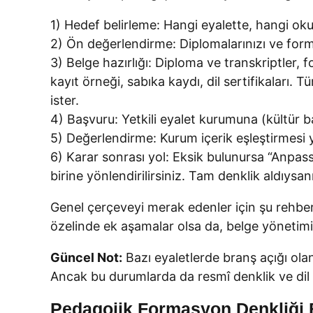
1) Hedef belirleme: Hangi eyalette, hangi okul 
2) Ön değerlendirme: Diplomalarınızı ve formas
3) Belge hazırlığı: Diploma ve transkriptler, f
kayıt örneği, sabıka kaydı, dil sertifikaları.
ister.
4) Başvuru: Yetkili eyalet kurumuna (kültür b
5) Değerlendirme: Kurum içerik eşleştirmesi y
6) Karar sonrası yol: Eksik bulunursa “Anpas
birine yönlendirilirsiniz. Tam denklik aldıysan
Genel çerçeveyi merak edenler için şu rehber 
özelinde ek aşamalar olsa da, belge yönetimi v
Güncel Not:
Bazı eyaletlerde branş açığı ola
Ancak bu durumlarda da resmî denklik ve dil ş
Pedagojik Formasyon Denkliği B