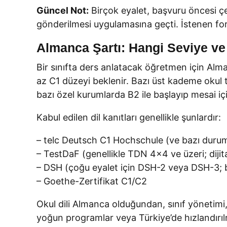
Güncel Not:
Birçok eyalet, başvuru öncesi çe
gönderilmesi uygulamasına geçti. İstenen form
Almanca Şartı: Hangi Seviye ve 
Bir sınıfta ders anlatacak öğretmen için Alma
az C1 düzeyi beklenir. Bazı üst kademe okul t
bazı özel kurumlarda B2 ile başlayıp mesai iç
Kabul edilen dil kanıtları genellikle şunlardır:
– telc Deutsch C1 Hochschule (ve bazı durum
– TestDaF (genellikle TDN 4×4 ve üzeri; dijit
– DSH (çoğu eyalet için DSH-2 veya DSH-3; ba
– Goethe-Zertifikat C1/C2
Okul dili Almanca olduğundan, sınıf yönetimi, 
yoğun programlar veya Türkiye’de hızlandırıl