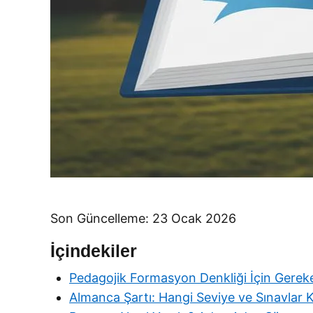
Son Güncelleme: 23 Ocak 2026
İçindekiler
Pedagojik Formasyon Denkliği İçin Gereke
Almanca Şartı: Hangi Seviye ve Sınavlar K