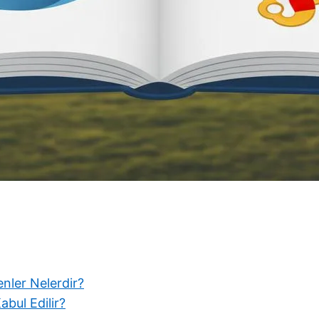
nler Nelerdir?
abul Edilir?