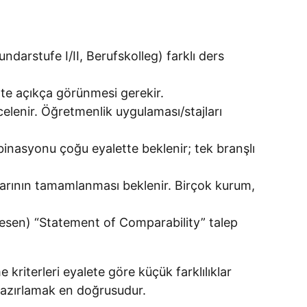
darstufe I/II, Berufskolleg) farklı ders
te açıkça görünmesi gerekir.
elenir. Öğretmenlik uygulaması/stajları
asyonu çoğu eyalette beklenir; tek branşlı
larının tamamlanması beklenir. Birçok kurum,
wesen) “Statement of Comparability” talep
riterleri eyalete göre küçük farklılıklar
hazırlamak en doğrusudur.