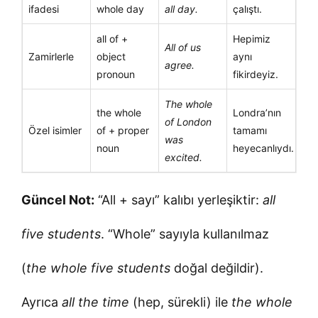
ifadesi
whole day
all day.
çalıştı.
all of +
Hepimiz
All of us
Zamirlerle
object
aynı
agree.
pronoun
fikirdeyiz.
The whole
the whole
Londra’nın
of London
Özel isimler
of + proper
tamamı
was
noun
heyecanlıydı.
excited.
Güncel Not:
“All + sayı” kalıbı yerleşiktir:
all
five students
. “Whole” sayıyla kullanılmaz
(
the whole five students
doğal değildir).
Ayrıca
all the time
(hep, sürekli) ile
the whole