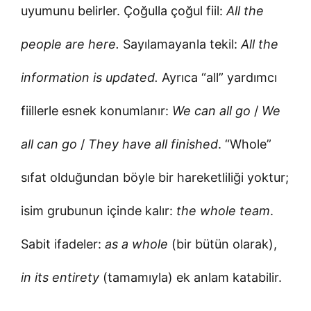
uyumunu belirler. Çoğulla çoğul fiil:
All the
people are here.
Sayılamayanla tekil:
All the
information is updated.
Ayrıca “all” yardımcı
fiillerle esnek konumlanır:
We can all go
/
We
all can go
/
They have all finished
. “Whole”
sıfat olduğundan böyle bir hareketliliği yoktur;
isim grubunun içinde kalır:
the whole team
.
Sabit ifadeler:
as a whole
(bir bütün olarak),
in its entirety
(tamamıyla) ek anlam katabilir.