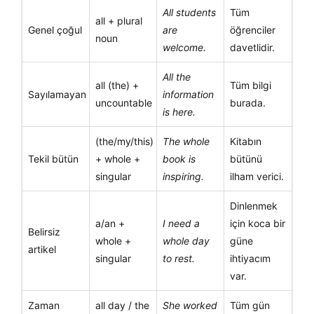
All students
Tüm
all + plural
Genel çoğul
are
öğrenciler
noun
welcome.
davetlidir.
All the
all (the) +
Tüm bilgi
Sayılamayan
information
uncountable
burada.
is here.
(the/my/this)
The whole
Kitabın
Tekil bütün
+ whole +
book is
bütünü
singular
inspiring.
ilham verici.
Dinlenmek
a/an +
I need a
için koca bir
Belirsiz
whole +
whole day
güne
artikel
singular
to rest.
ihtiyacım
var.
Zaman
all day / the
She worked
Tüm gün