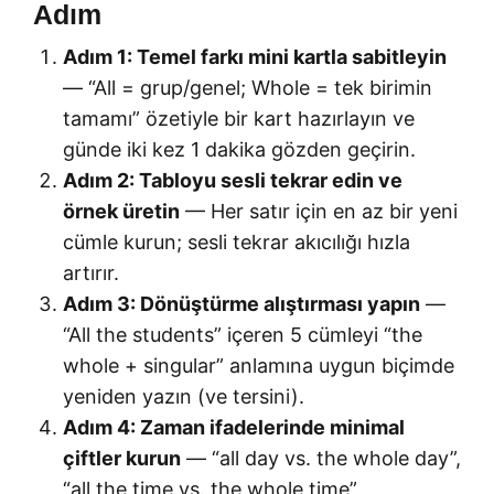
Adım
Adım 1: Temel farkı mini kartla sabitleyin
— “All = grup/genel; Whole = tek birimin
tamamı” özetiyle bir kart hazırlayın ve
günde iki kez 1 dakika gözden geçirin.
Adım 2: Tabloyu sesli tekrar edin ve
örnek üretin
— Her satır için en az bir yeni
cümle kurun; sesli tekrar akıcılığı hızla
artırır.
Adım 3: Dönüştürme alıştırması yapın
—
“All the students” içeren 5 cümleyi “the
whole + singular” anlamına uygun biçimde
yeniden yazın (ve tersini).
Adım 4: Zaman ifadelerinde minimal
çiftler kurun
— “all day vs. the whole day”,
“all the time vs. the whole time”