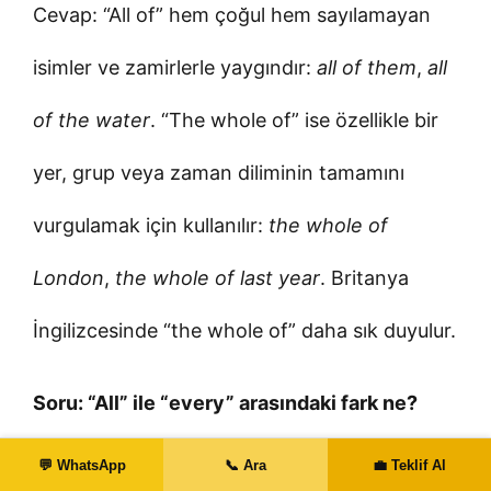
Cevap: “All of” hem çoğul hem sayılamayan
isimler ve zamirlerle yaygındır:
all of them
,
all
of the water
. “The whole of” ise özellikle bir
yer, grup veya zaman diliminin tamamını
vurgulamak için kullanılır:
the whole of
London
,
the whole of last year
. Britanya
İngilizcesinde “the whole of” daha sık duyulur.
Soru: “All” ile “every” arasındaki fark ne?
💬 WhatsApp
📞 Ara
💼 Teklif Al
Cevap: “Every” tekil isimle kullanılır ve