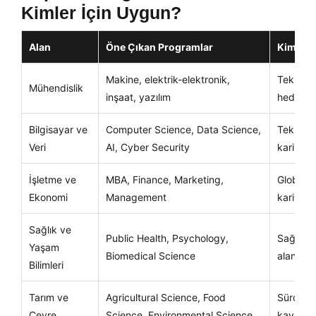
Kimler İçin Uygun?
Alan
Öne Çıkan Programlar
Kimler 
Makine, elektrik-elektronik,
Teknik k
Mühendislik
inşaat, yazılım
hedefley
Bilgisayar ve
Computer Science, Data Science,
Teknoloj
Veri
AI, Cyber Security
kariyer 
İşletme ve
MBA, Finance, Marketing,
Global ş
Ekonomi
Management
kariyeri
Sağlık ve
Public Health, Psychology,
Sağlık, 
Yaşam
Biomedical Science
alanların
Bilimleri
Tarım ve
Agricultural Science, Food
Sürdürül
Çevre
Science, Environmental Science
kaynak y